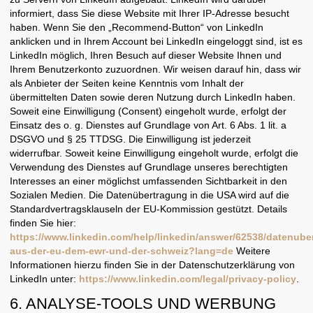
informiert, dass Sie diese Website mit Ihrer IP-Adresse besucht
haben. Wenn Sie den „Recommend-Button“ von LinkedIn
anklicken und in Ihrem Account bei LinkedIn eingeloggt sind, ist es
LinkedIn möglich, Ihren Besuch auf dieser Website Ihnen und
Ihrem Benutzerkonto zuzuordnen. Wir weisen darauf hin, dass wir
als Anbieter der Seiten keine Kenntnis vom Inhalt der
übermittelten Daten sowie deren Nutzung durch LinkedIn haben.
Soweit eine Einwilligung (Consent) eingeholt wurde, erfolgt der
Einsatz des o. g. Dienstes auf Grundlage von Art. 6 Abs. 1 lit. a
DSGVO und § 25 TTDSG. Die Einwilligung ist jederzeit
widerrufbar. Soweit keine Einwilligung eingeholt wurde, erfolgt die
Verwendung des Dienstes auf Grundlage unseres berechtigten
Interesses an einer möglichst umfassenden Sichtbarkeit in den
Sozialen Medien. Die Datenübertragung in die USA wird auf die
Standardvertragsklauseln der EU-Kommission gestützt. Details
finden Sie hier:
https://www.linkedin.com/help/linkedin/answer/62538/datenube
aus-der-eu-dem-ewr-und-der-schweiz?lang=de
Weitere
Informationen hierzu finden Sie in der Datenschutzerklärung von
LinkedIn unter:
https://www.linkedin.com/legal/privacy-policy
.
6. ANALYSE-TOOLS UND WERBUNG