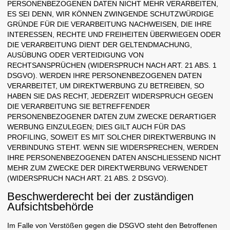
PERSONENBEZOGENEN DATEN NICHT MEHR VERARBEITEN,
ES SEI DENN, WIR KÖNNEN ZWINGENDE SCHUTZWÜRDIGE
GRÜNDE FÜR DIE VERARBEITUNG NACHWEISEN, DIE IHRE
INTERESSEN, RECHTE UND FREIHEITEN ÜBERWIEGEN ODER
DIE VERARBEITUNG DIENT DER GELTENDMACHUNG,
AUSÜBUNG ODER VERTEIDIGUNG VON
RECHTSANSPRÜCHEN (WIDERSPRUCH NACH ART. 21 ABS. 1
DSGVO). WERDEN IHRE PERSONENBEZOGENEN DATEN
VERARBEITET, UM DIREKTWERBUNG ZU BETREIBEN, SO
HABEN SIE DAS RECHT, JEDERZEIT WIDERSPRUCH GEGEN
DIE VERARBEITUNG SIE BETREFFENDER
PERSONENBEZOGENER DATEN ZUM ZWECKE DERARTIGER
WERBUNG EINZULEGEN; DIES GILT AUCH FÜR DAS
PROFILING, SOWEIT ES MIT SOLCHER DIREKTWERBUNG IN
VERBINDUNG STEHT. WENN SIE WIDERSPRECHEN, WERDEN
IHRE PERSONENBEZOGENEN DATEN ANSCHLIESSEND NICHT
MEHR ZUM ZWECKE DER DIREKTWERBUNG VERWENDET
(WIDERSPRUCH NACH ART. 21 ABS. 2 DSGVO).
Beschwerde­recht bei der zuständigen
Aufsichts­behörde
Im Falle von Verstößen gegen die DSGVO steht den Betroffenen