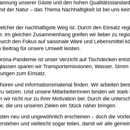
pannung unserer Gäste und den hohen Qualitätsstandard
nd der Natur – das Thema Nachhaltigkeit ist bei uns kein
lcher der nachhaltigste Weg ist. Durch den Einsatz regi
ge. Im gleichen Zusammenhang greifen wir lieber zu regi
urch den Fokus auf saisonale Ware und Lebensmittel k
Beitrag für unsere Umwelt leisten.
rona-Pandemie ist unser Verzicht auf Tischdecken ents
eglassen sparen wir Transportemissionen, Wasser, Strom
tungen zum Einsatz.
üren und Informationsmaterial finden. Wir arbeiten bere
zu setzen. Und unsere MitarbeiterInnen binden wir stark 
ir nicht nur zu ihrer Motivation bei: Durch die untersch
, die uns unseren Zielen ein Stück näher bringen.
n neu und ungewöhnlich erscheinen – doch die Vortei
rstehen und vielleicht sogar teilen, damit wir alle geme