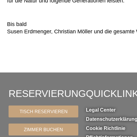
für die Natur und folgende Generationen leisten.
Bis bald
Susen Erdmenger, Christian Möller und die gesamte
RESERVIERUNG
QUICKLIN
Legal Center
TISCH RESERVIEREN
Datenschutzerklärun
Cookie Richtlinie
ZIMMER BUCHEN