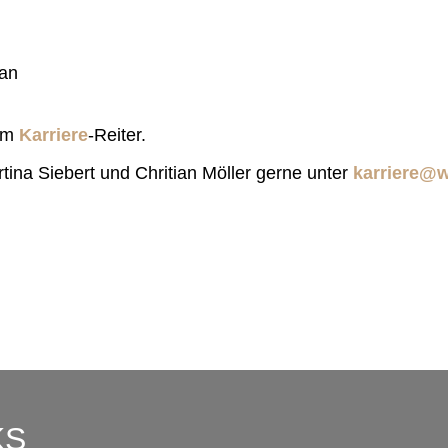
 an
dem
Karriere
-Reiter.
ina Siebert und Chritian Möller gerne unter
karriere@
KS